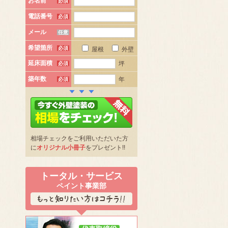
お名前
必須
電話番号
必須
メール
任意
希望箇所
必須
屋根
外壁
延床面積
坪
必須
築年数
年
必須
相場チェックをご利用いただいた方
に
オリジナル小冊子
をプレゼント!!
トータル・サービス
ペイント事業部