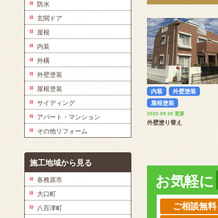
防水
玄関ドア
屋根
内装
外構
外壁塗装
屋根塗装
内装
外壁塗装
サイディング
屋根塗装
2020.09.30 更新
アパート・マンション
外壁塗り替え
その他リフォーム
施工地域から見る
お気軽に
各務原市
大口町
ご相談無料
八百津町