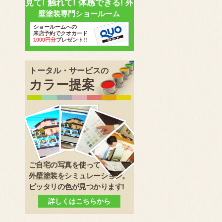
見て! 触れて! 体感できる!
外
壁塗装専門ショールーム
ショールームへの
来店予約でクオカード
1000円分
プレゼント!!
トータル・サービスの
カラー提案
ご自宅の写真を使って
外壁塗装をシミュレーション。
ピッタリの色が見つかります!
詳しくはこちらから