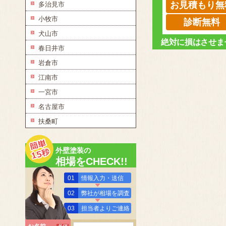
お見積もり無
多治見市
小牧市
診断無料
犬山市
絶対に損はさせま
春日井市
岩倉市
江南市
一宮市
名古屋市
扶桑町
外壁塗装の
相場をCHECK!!
01
情報入力・送信
02
弊社が相場を調査
03
担当者よりご連絡