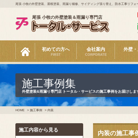
尾張 小牧の外壁塗装、屋根塗装、雨漏り補修、サイディング張り替え、防水工事リフォ
尾張 小牧の外壁塗装＆雨漏り専門店
初めての方へ
会社案内
外壁・
FIRST
CORPORATE
施工事例集
外壁塗装&雨漏り専門店 トータル・サービスの施工事例をお届けしま
HOME
>
施工事例
>
内装
施工内容から見る
内装の施工事