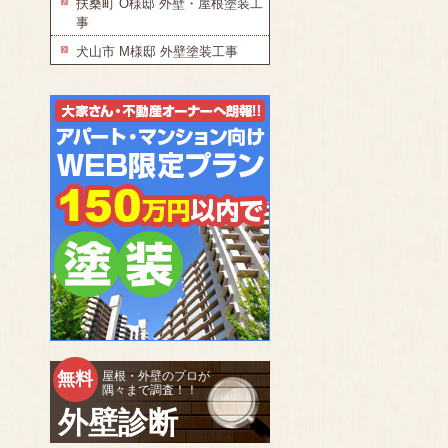
扶桑町 O様邸 外壁・屋根塗装工
事
犬山市 M様邸 外壁塗装工事
無料
屋根・外壁のプロが
隅々まで調査！！
外壁診断