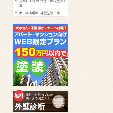
扶桑町 O様邸 外壁・屋根塗装工
事
犬山市 M様邸 外壁塗装工事
無料
屋根・外壁のプロが
隅々まで調査！！
外壁診断