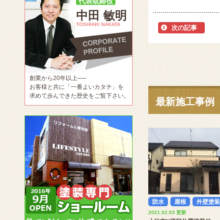
代表取締役
中田 敏明
TOSHIAKI NAKATA
次の記事
創業から20年以上──
お客様と共に「一番よいカタチ」を
求めて歩んできた歴史をご覧下さい。
最新施工事例
防水
屋根
外壁塗装
2021.02.03 更新