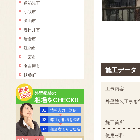
多治見市
小牧市
犬山市
春日井市
岩倉市
江南市
一宮市
名古屋市
施工データ
扶桑町
工事内容
外壁塗装の
相場をCHECK!!
外壁塗装工事を
01
情報入力・送信
02
弊社が相場を調査
施工箇所
03
担当者よりご連絡
使用材料