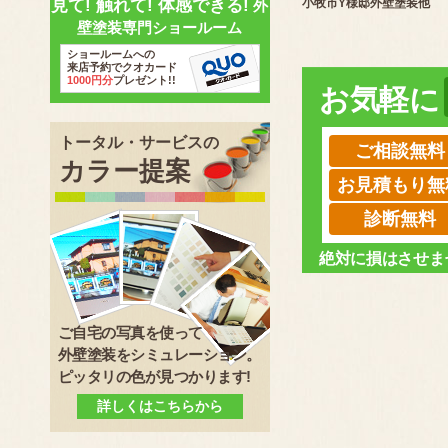
見て! 触れて! 体感できる!
小牧市Y様邸外壁塗装他
外
壁塗装専門ショールーム
ショールームへの
来店予約でクオカード
1000円分
プレゼント!!
お気軽に
トータル・サービスの
ご相談無料
カラー提案
お見積もり無
診断無料
絶対に損はさせま
ご自宅の写真を使って
外壁塗装をシミュレーション。
ピッタリの色が見つかります!
詳しくはこちらから