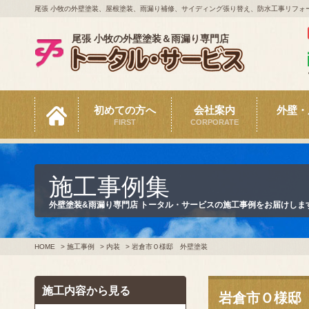
尾張 小牧の外壁塗装、屋根塗装、雨漏り補修、サイディング張り替え、防水工事リフォ
尾張 小牧の外壁塗装＆雨漏り専門店
初めての方へ
会社案内
外壁・
FIRST
CORPORATE
施工事例集
外壁塗装&雨漏り専門店 トータル・サービスの施工事例をお届けしま
HOME
>
施工事例
>
内装
>
岩倉市Ｏ様邸 外壁塗装
施工内容から見る
岩倉市Ｏ様邸