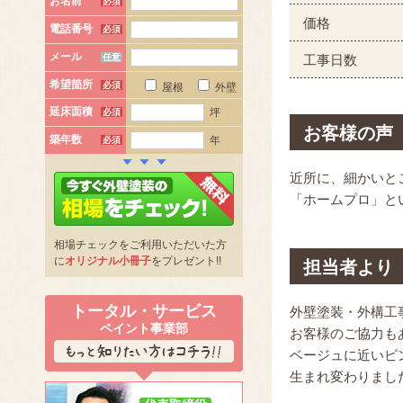
お名前
必須
価格
電話番号
必須
メール
任意
工事日数
希望箇所
必須
屋根
外壁
延床面積
坪
必須
お客様の声
築年数
年
必須
近所に、細かいと
「ホームプロ」と
相場チェックをご利用いただいた方
に
オリジナル小冊子
をプレゼント!!
担当者より
トータル・サービス
外壁塗装・外構工
ペイント事業部
お客様のご協力も
ベージュに近いピ
生まれ変わりまし