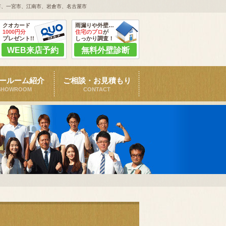
市、一宮市、江南市、岩倉市、名古屋市
クオカード
雨漏りや外壁…
1000円分
住宅のプロ
が
プレゼント!!
しっかり調査！
WEB来店予約
無料外壁診断
ールーム紹介
ご相談・お見積もり
SHOWROOM
CONTACT