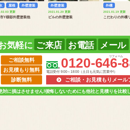
水
屋根
外壁塗装
外壁塗装
外構
.02.03 更新
2021.01.20 更新
2021.01.19 更新
市Y様邸外壁塗装他
ビルの外壁塗装
こだわりの外構
お気軽に
ご来店
お電話
メール
リフォーム
0120-646-
ご相談無料
お見積もり無料
電話受付 9:00～18:00（土日も元気に営業中!）
診断無料
ご相談・お見積もりメール
絶対に損はさせません!後悔しないためにも他社と見積りを比較し