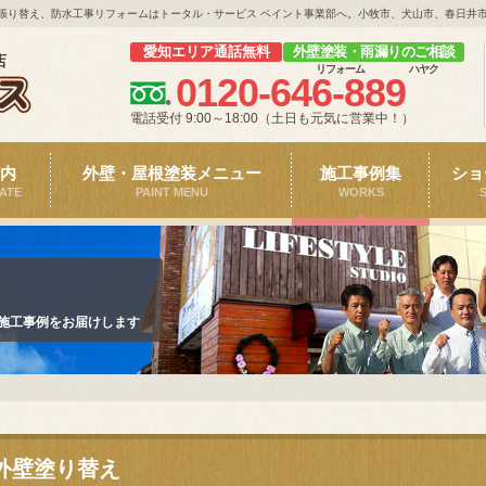
張り替え、防水工事リフォームはトータル・サービス ペイント事業部へ。小牧市、犬山市、春日井
愛知エリア通話無料
外壁塗装・雨漏りのご相談
店
リフォーム
ハヤク
0120-646-889
電話受付 9:00～18:00（土日も元気に営業中！）
内
外壁・屋根塗装メニュー
施工事例集
ショ
ATE
PAINT MENU
WORKS
の施工事例をお届けします
外壁塗り替え