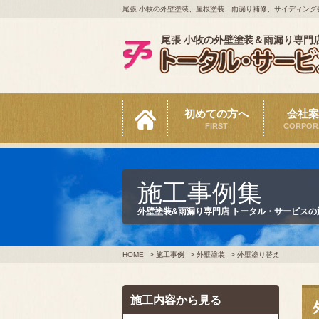
尾張 小牧の外壁塗装、屋根塗装、雨漏り補修、サイディング
尾張 小牧の外壁塗装＆雨漏り専門
初めての方へ
会社案
FIRST
CORPOR
施工事例集
外壁塗装&雨漏り専門店 トータル・サービス
HOME
>
施工事例
>
外壁塗装
>
外壁塗り替え
施工内容から見る