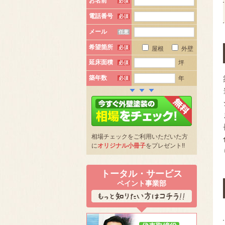
お名前
必須
電話番号
必須
メール
任意
希望箇所
必須
屋根
外壁
延床面積
坪
必須
築年数
年
必須
相場チェックをご利用いただいた方
に
オリジナル小冊子
をプレゼント!!
トータル・サービス
ペイント事業部