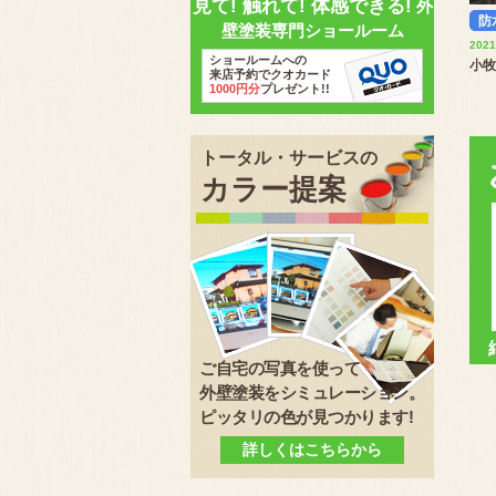
見て! 触れて! 体感できる!
外
防
壁塗装専門ショールーム
2021
ショールームへの
小牧
来店予約でクオカード
1000円分
プレゼント!!
トータル・サービスの
カラー提案
ご自宅の写真を使って
外壁塗装をシミュレーション。
ピッタリの色が見つかります!
詳しくはこちらから