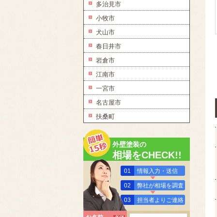
多治見市
小牧市
犬山市
春日井市
岩倉市
江南市
一宮市
名古屋市
扶桑町
外壁塗装の
相場をCHECK!!
01
情報入力・送信
02
弊社が相場を調査
03
担当者よりご連絡