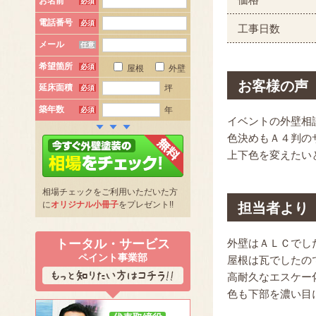
お名前
必須
電話番号
必須
工事日数
メール
任意
希望箇所
必須
屋根
外壁
お客様の声
延床面積
坪
必須
築年数
年
必須
イベントの外壁相
色決めもＡ４判の
上下色を変えたい
相場チェックをご利用いただいた方
に
オリジナル小冊子
をプレゼント!!
担当者より
トータル・サービス
外壁はＡＬＣでし
ペイント事業部
屋根は瓦でしたの
高耐久なエスケー
色も下部を濃い目