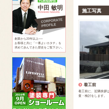
代表取締役
中田 敏明
施工写真
TOSHIAKI NAKATA
創業から20年以上──
お客様と共に「一番よいカタチ」を
求めて歩んできた歴史をご覧下さい。
着工前
着工前に、近隣挨拶
査・検討をします。