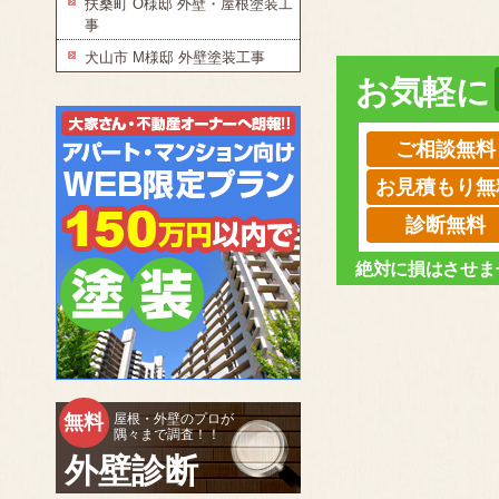
扶桑町 O様邸 外壁・屋根塗装工
事
犬山市 M様邸 外壁塗装工事
お気軽に
ご相談無料
お見積もり無
診断無料
絶対に損はさせま
無料
屋根・外壁のプロが
隅々まで調査！！
外壁診断