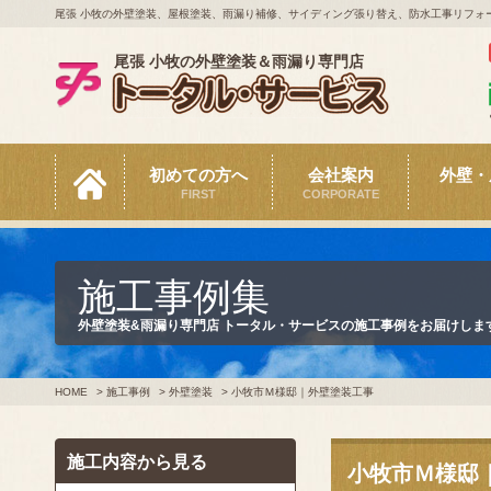
尾張 小牧の外壁塗装、屋根塗装、雨漏り補修、サイディング張り替え、防水工事リフォ
尾張 小牧の外壁塗装＆雨漏り専門店
初めての方へ
会社案内
外壁・
FIRST
CORPORATE
施工事例集
外壁塗装&雨漏り専門店 トータル・サービスの施工事例をお届けしま
HOME
>
施工事例
>
外壁塗装
>
小牧市Ｍ様邸｜外壁塗装工事
施工内容から見る
小牧市Ｍ様邸