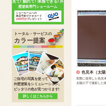
見て! 触れて! 体感できる!
外
壁塗装専門ショールーム
ショールームへの
来店予約でクオカード
1000円分
プレゼント!!
トータル・サービスの
カラー提案
色見本（太陽
ご自宅の写真を使って
実際に使用した色見
太陽の下で撮影した
外壁塗装をシミュレーション。
ピッタリの色が見つかります!
詳しくはこちらから