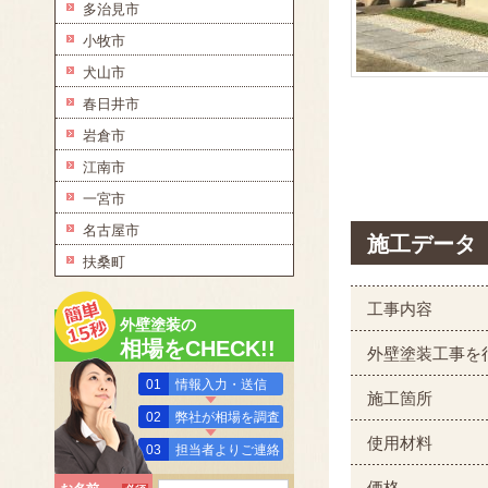
多治見市
小牧市
犬山市
春日井市
岩倉市
江南市
一宮市
名古屋市
施工データ
扶桑町
工事内容
外壁塗装の
相場をCHECK!!
外壁塗装工事を
01
情報入力・送信
施工箇所
02
弊社が相場を調査
使用材料
03
担当者よりご連絡
価格