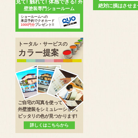
見て! 触れて! 体感できる!
外
絶対に損はさせま
壁塗装専門ショールーム
ショールームへの
来店予約でクオカード
1000円分
プレゼント!!
トータル・サービスの
カラー提案
ご自宅の写真を使って
外壁塗装をシミュレーション。
ピッタリの色が見つかります!
詳しくはこちらから