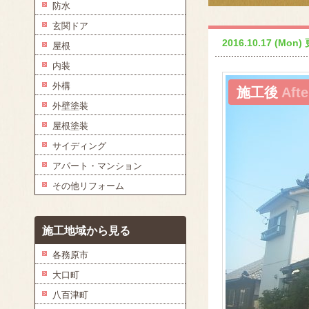
防水
玄関ドア
2016.10.17 (Mon)
屋根
内装
外構
施工後
Afte
外壁塗装
屋根塗装
サイディング
アパート・マンション
その他リフォーム
施工地域から見る
各務原市
大口町
八百津町