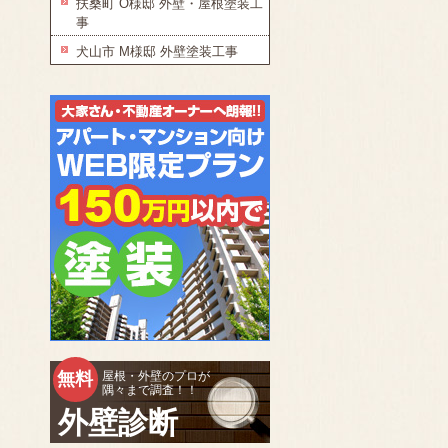
扶桑町 O様邸 外壁・屋根塗装工
事
犬山市 M様邸 外壁塗装工事
無料
屋根・外壁のプロが
隅々まで調査！！
外壁診断