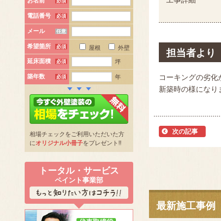
お名前
必須
電話番号
必須
メール
任意
希望箇所
必須
屋根
外壁
担当者より
延床面積
坪
必須
築年数
コーキングの劣化
年
必須
新築時の様になり
次の記事
相場チェックをご利用いただいた方
に
オリジナル小冊子
をプレゼント!!
トータル・サービス
ペイント事業部
最新施工事例