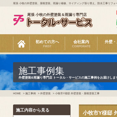
尾張 小牧の外壁塗装、屋根塗装、雨漏り補修、サイディング張り替え、防水工事リフォ
尾張 小牧の外壁塗装＆雨漏り専門店
初めての方へ
会社案内
外壁・
FIRST
CORPORATE
施工事例集
外壁塗装&雨漏り専門店 トータル・サービスの施工事例をお届けしま
HOME
>
施工事例
>
外壁塗装
>
小牧市Y様邸 外壁塗装・屋根塗装工事
施工内容から見る
小牧市Y様邸