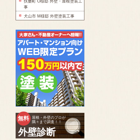
扶桑町 O様邸 外壁・屋根塗装工
事
犬山市 M様邸 外壁塗装工事
無料
屋根・外壁のプロが
隅々まで調査！！
外壁診断