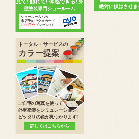
見て! 触れて! 体感できる!
外
絶対に損はさせま
壁塗装専門ショールーム
ショールームへの
来店予約でクオカード
1000円分
プレゼント!!
トータル・サービスの
カラー提案
ご自宅の写真を使って
外壁塗装をシミュレーション。
ピッタリの色が見つかります!
詳しくはこちらから