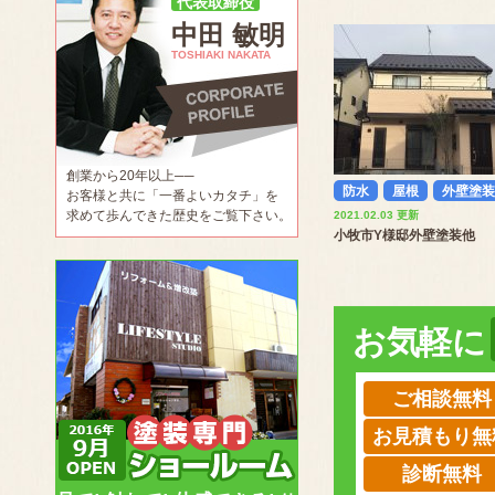
代表取締役
中田 敏明
TOSHIAKI NAKATA
創業から20年以上──
防水
屋根
外壁塗装
お客様と共に「一番よいカタチ」を
求めて歩んできた歴史をご覧下さい。
2021.02.03 更新
小牧市Y様邸外壁塗装他
お気軽に
ご相談無料
お見積もり無
診断無料