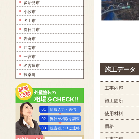
多治見市
小牧市
犬山市
春日井市
岩倉市
江南市
一宮市
名古屋市
施工データ
扶桑町
工事内容
外壁塗装の
相場をCHECK!!
施工箇所
01
情報入力・送信
使用材料
02
弊社が相場を調査
価格
03
担当者よりご連絡
工事詳細