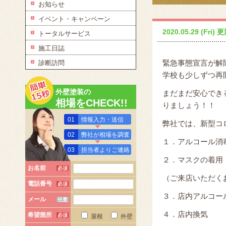
お知らせ
イベント・キャンペーン
2020.05.29 (Fri) 
トータルサービス
施工日誌
緊急事態宣言が解
診断訪問
学校も少しずつ再
外壁塗装の
まだまだ安心でき
相場をCHECK!!
りましょう！！
01
情報入力・送信
弊社では、新型コ
02
弊社が相場を調査
１．アルコール消
03
担当者よりご連絡
２．マスクの着用
お名前
必須
（ご来店いただく
電話番号
必須
３．店内アルコー
メール
任意
４．店内換気
希望箇所
必須
屋根
外壁