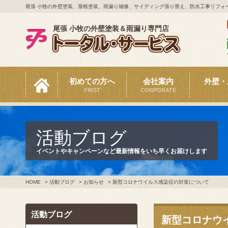
尾張 小牧の外壁塗装、屋根塗装、雨漏り補修、サイディング張り替え、防水工事リフォ
尾張 小牧の外壁塗装＆雨漏り専門店
初めての方へ
会社案内
外壁・
FIRST
CORPORATE
活動ブログ
イベントやキャンペーンなど最新情報をいち早くお届けします
HOME
>
活動ブログ
>
お知らせ
>
新型コロナウイルス感染症の対策について
活動ブログ
新型コロナウ