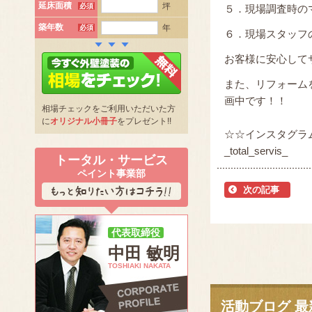
延床面積
坪
必須
５．現場調査時の
築年数
年
必須
６．現場スタッフ
お客様に安心して
また、リフォーム
画中です！！
相場チェックをご利用いただいた方
に
オリジナル小冊子
をプレゼント!!
☆☆インスタグラ
_total_ser
トータル・サービス
ペイント事業部
次の記事
代表取締役
中田 敏明
TOSHIAKI NAKATA
活動ブログ 最