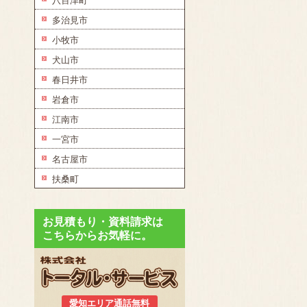
八百津町
多治見市
小牧市
犬山市
春日井市
岩倉市
江南市
一宮市
名古屋市
扶桑町
お見積もり・資料請求は
こちらからお気軽に。
愛知エリア通話無料