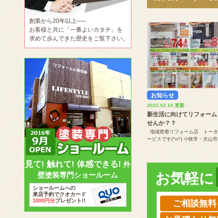
創業から20年以上──
お客様と共に「一番よいカタチ」を
求めて歩んできた歴史をご覧下さい。
お知らせ
2022.02.10 更新
新生活に向けてリフォーム
せんか？？
地域密着リフォーム店 トータ
ービスです(^o^) 小牧市・犬山市・
見て! 触れて! 体感できる!
外
お気軽に
壁塗装専門ショールーム
ショールームへの
来店予約でクオカード
1000円分
プレゼント!!
ご相談無料